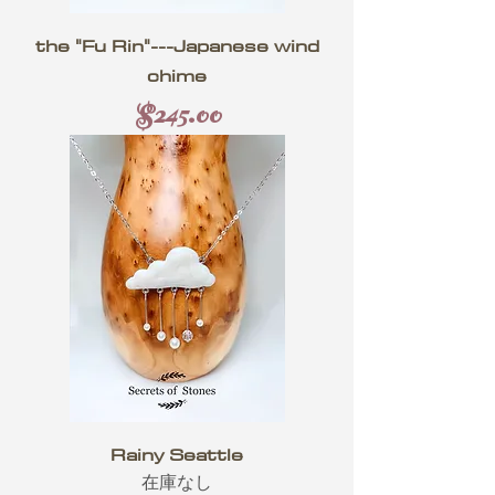
the "Fu Rin"---Japanese wind
chime
価格
$245.00
Rainy Seattle
在庫なし