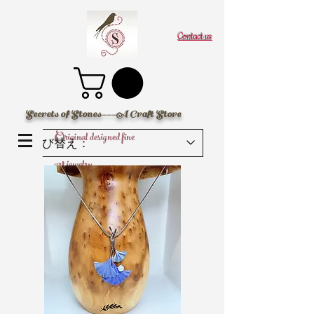
Contact us
Secrets of Stones---A Craft Store
Original designed fine
art jewelry