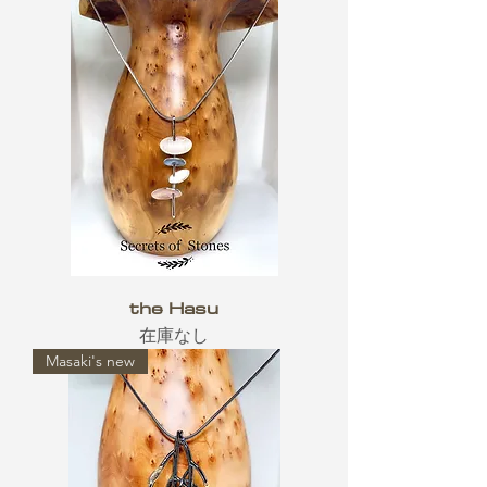
the Hasu
在庫なし
Masaki's new