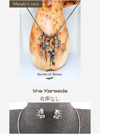
Masaki's new
the Kareeda
在庫なし